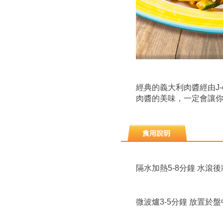
經典的義大利肉醬經由J
肉醬的美味，一定會讓
隔水加熱5-8分鐘 水滾
微波爐3-5分鐘 放置於