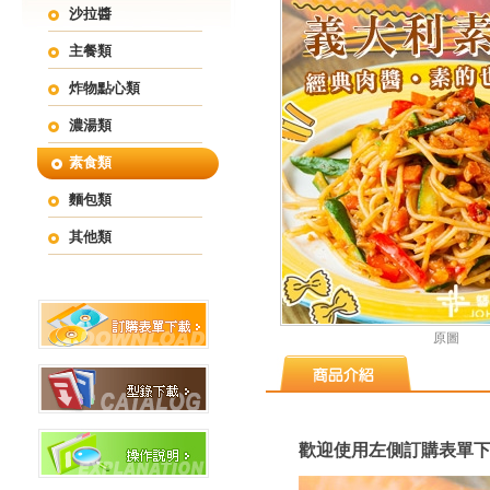
沙拉醬
主餐類
炸物點心類
濃湯類
素食類
麵包類
其他類
原圖
歡迎使用左側訂購表單