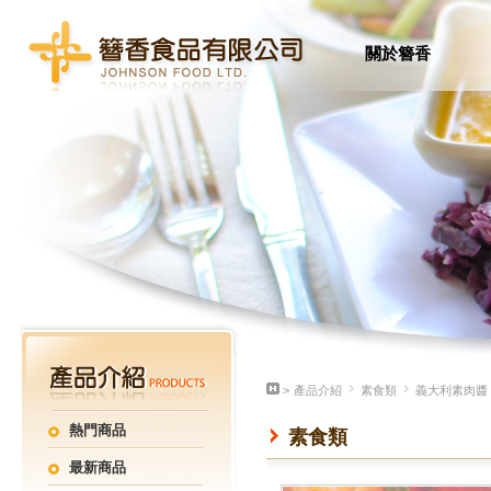
/
/
關於簪香
>
產品介紹
素食類
義大利素肉醬
熱門商品
素食類
最新商品