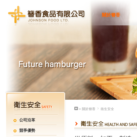
/
/
關於簪香
>
關於簪香
衛生安全
公司沿革
競爭優勢